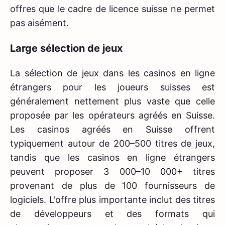
offres que le cadre de licence suisse ne permet
pas aisément.
Large sélection de jeux
La sélection de jeux dans les casinos en ligne
étrangers pour les joueurs suisses est
généralement nettement plus vaste que celle
proposée par les opérateurs agréés en Suisse.
Les casinos agréés en Suisse offrent
typiquement autour de 200–500 titres de jeux,
tandis que les casinos en ligne étrangers
peuvent proposer 3 000–10 000+ titres
provenant de plus de 100 fournisseurs de
logiciels. L'offre plus importante inclut des titres
de développeurs et des formats qui