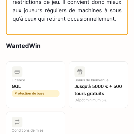
restrictions de jeu. Il convient donc mieux
aux joueurs réguliers de machines à sous
qu'à ceux qui retirent occasionnellement.
WantedWin
Licence
Bonus de bienvenue
GGL
Jusqu'à 5000 € + 500
tours gratuits
Protection de base
Dépôt minimum 5 €
Conditions de mise