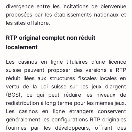
divergence entre les incitations de bienvenue
proposées par les établissements nationaux et
les sites offshore.
RTP original complet non réduit
localement
Les casinos en ligne titulaires d'une licence
suisse peuvent proposer des versions à RTP
réduit liées aux structures fiscales locales en
vertu de la Loi suisse sur les jeux d'argent
(BGS), ce qui peut réduire les niveaux de
redistribution à long terme pour les mêmes jeux.
Les casinos en ligne étrangers conservent
généralement les configurations RTP originales
fournies par les développeurs, offrant des