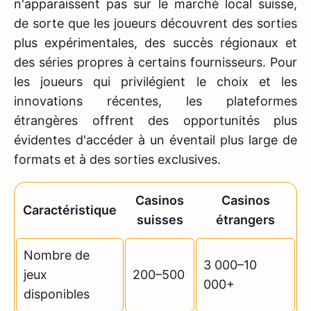
n'apparaissent pas sur le marché local suisse,
de sorte que les joueurs découvrent des sorties
plus expérimentales, des succès régionaux et
des séries propres à certains fournisseurs. Pour
les joueurs qui privilégient le choix et les
innovations récentes, les plateformes
étrangères offrent des opportunités plus
évidentes d'accéder à un éventail plus large de
formats et à des sorties exclusives.
Casinos
Casinos
Caractéristique
suisses
étrangers
Nombre de
3 000–10
jeux
200–500
000+
disponibles