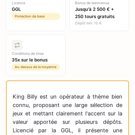
Licence
Bonus de bienvenue
GGL
Jusqu'à 2 500 € +
250 tours gratuits
Protection de base
Dépôt min. 10 €
Conditions de mise
35x sur le bonus
Au-dessus de la moyenne
King Billy est un opérateur à thème bien
connu, proposant une large sélection de
jeux et mettant clairement l'accent sur la
valeur apportée sur plusieurs dépôts.
Licencié par la GGL, il présente une